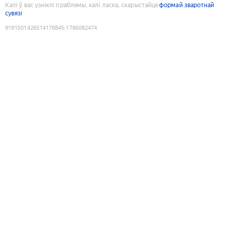
Калі ў вас узніклі праблемы, калі ласка, скарыстайце
формай зваротнай
сувязі
9181501426514178845
:
1786082474