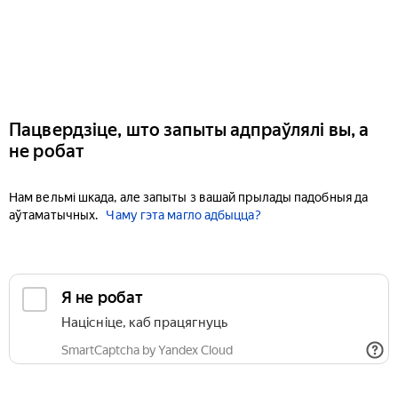
Пацвердзіце, што запыты адпраўлялі вы, а
не робат
Нам вельмі шкада, але запыты з вашай прылады падобныя да
аўтаматычных.
Чаму гэта магло адбыцца?
Я не робат
Націсніце, каб працягнуць
SmartCaptcha by Yandex Cloud