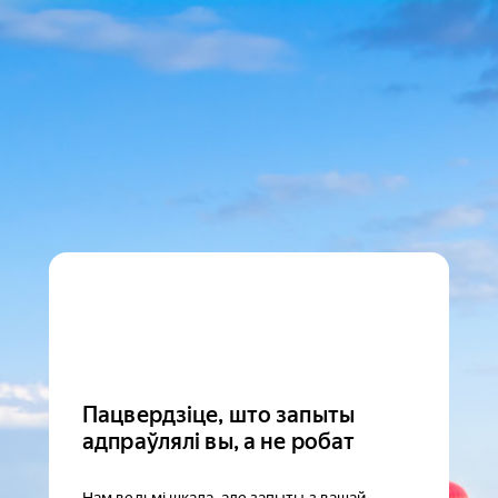
Пацвердзіце, што запыты
адпраўлялі вы, а не робат