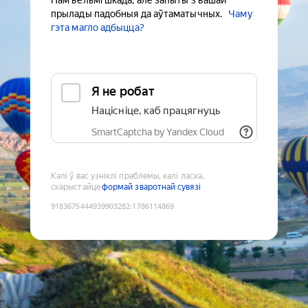
Нам вельмі шкада, але запыты з вашай
прылады падобныя да аўтаматычных.
Чаму
гэта магло адбыцца?
Я не робат
Націсніце, каб працягнуць
SmartCaptcha by Yandex Cloud
Калі ў вас узніклі праблемы, калі ласка,
скарыстайце
формай зваротнай сувязі
9183675444939903282
:
1786114869