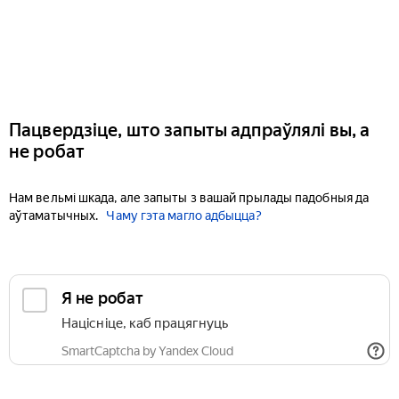
Пацвердзіце, што запыты адпраўлялі вы, а
не робат
Нам вельмі шкада, але запыты з вашай прылады падобныя да
аўтаматычных.
Чаму гэта магло адбыцца?
Я не робат
Націсніце, каб працягнуць
SmartCaptcha by Yandex Cloud