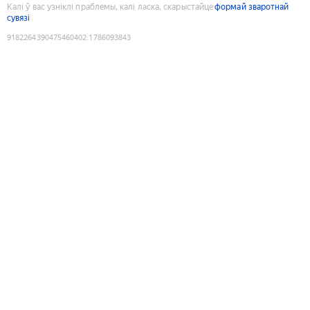
Калі ў вас узніклі праблемы, калі ласка, скарыстайце
формай зваротнай
сувязі
9182264390475460402
:
1786093843