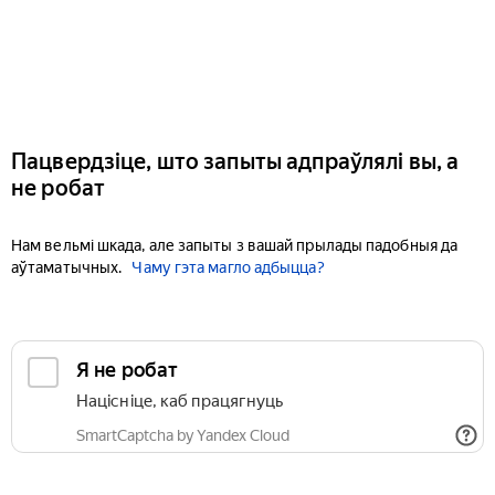
Пацвердзіце, што запыты адпраўлялі вы, а
не робат
Нам вельмі шкада, але запыты з вашай прылады падобныя да
аўтаматычных.
Чаму гэта магло адбыцца?
Я не робат
Націсніце, каб працягнуць
SmartCaptcha by Yandex Cloud