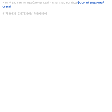
Калі ў вас узніклі праблемы, калі ласка, скарыстайце
формай зваротнай
сувязі
9175866381235783663
:
1785998505