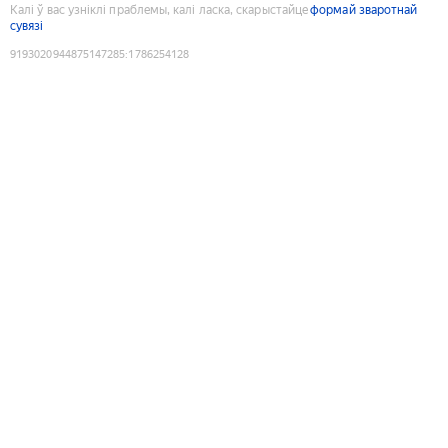
Калі ў вас узніклі праблемы, калі ласка, скарыстайце
формай зваротнай
сувязі
9193020944875147285
:
1786254128