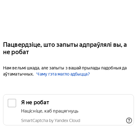
Пацвердзіце, што запыты адпраўлялі вы, а
не робат
Нам вельмі шкада, але запыты з вашай прылады падобныя да
аўтаматычных.
Чаму гэта магло адбыцца?
Я не робат
Націсніце, каб працягнуць
SmartCaptcha by Yandex Cloud