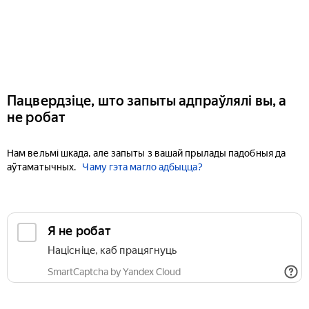
Пацвердзіце, што запыты адпраўлялі вы, а
не робат
Нам вельмі шкада, але запыты з вашай прылады падобныя да
аўтаматычных.
Чаму гэта магло адбыцца?
Я не робат
Націсніце, каб працягнуць
SmartCaptcha by Yandex Cloud