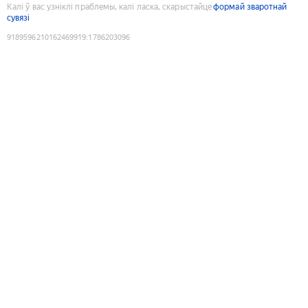
Калі ў вас узніклі праблемы, калі ласка, скарыстайце
формай зваротнай
сувязі
9189596210162469919
:
1786203096