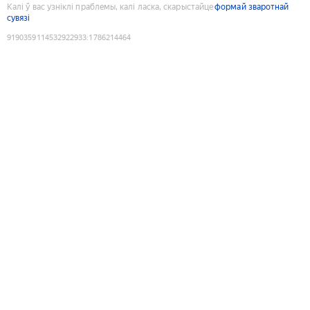
Калі ў вас узніклі праблемы, калі ласка, скарыстайце
формай зваротнай
сувязі
9190359114532922933
:
1786214464