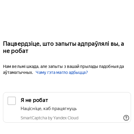
Пацвердзіце, што запыты адпраўлялі вы, а
не робат
Нам вельмі шкада, але запыты з вашай прылады падобныя да
аўтаматычных.
Чаму гэта магло адбыцца?
Я не робат
Націсніце, каб працягнуць
SmartCaptcha by Yandex Cloud