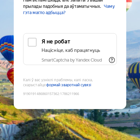
Нам вельмі шкада, але запыты з вашай
прылады падобныя да аўтаматычных.
Чаму
гэта магло адбыцца?
Я не робат
Націсніце, каб працягнуць
SmartCaptcha by Yandex Cloud
Калі ў вас узніклі праблемы, калі ласка,
скарыстайце
формай зваротнай сувязі
9190191486860157362
:
1786211966