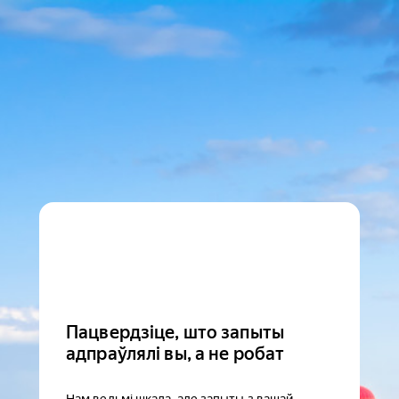
Пацвердзіце, што запыты
адпраўлялі вы, а не робат