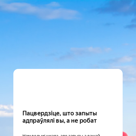
Пацвердзіце, што запыты
адпраўлялі вы, а не робат