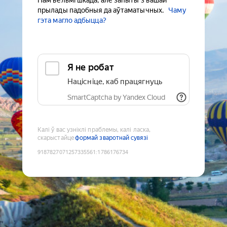
Нам вельмі шкада, але запыты з вашай
прылады падобныя да аўтаматычных.
Чаму
гэта магло адбыцца?
Я не робат
Націсніце, каб працягнуць
SmartCaptcha by Yandex Cloud
Калі ў вас узніклі праблемы, калі ласка,
скарыстайце
формай зваротнай сувязі
9187827071257335561
:
1786176734