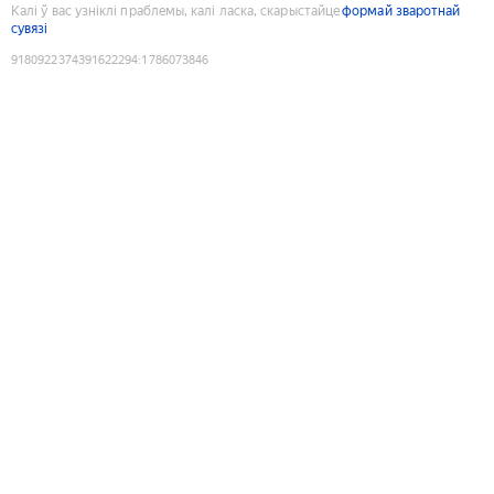
Калі ў вас узніклі праблемы, калі ласка, скарыстайце
формай зваротнай
сувязі
9180922374391622294
:
1786073846