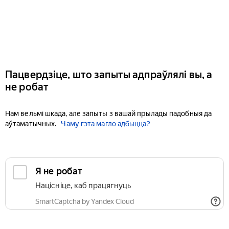
Пацвердзіце, што запыты адпраўлялі вы, а
не робат
Нам вельмі шкада, але запыты з вашай прылады падобныя да
аўтаматычных.
Чаму гэта магло адбыцца?
Я не робат
Націсніце, каб працягнуць
SmartCaptcha by Yandex Cloud