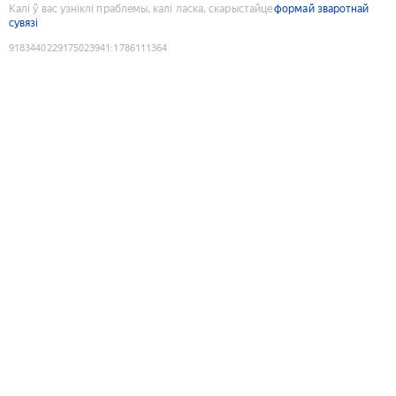
Калі ў вас узніклі праблемы, калі ласка, скарыстайце
формай зваротнай
сувязі
9183440229175023941
:
1786111364