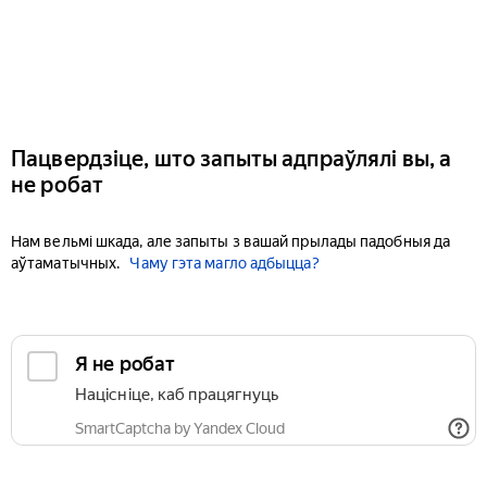
Пацвердзіце, што запыты адпраўлялі вы, а
не робат
Нам вельмі шкада, але запыты з вашай прылады падобныя да
аўтаматычных.
Чаму гэта магло адбыцца?
Я не робат
Націсніце, каб працягнуць
SmartCaptcha by Yandex Cloud