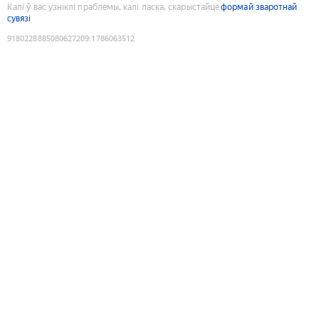
Калі ў вас узніклі праблемы, калі ласка, скарыстайце
формай зваротнай
сувязі
9180228885080627209
:
1786063512