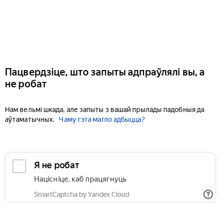
Пацвердзіце, што запыты адпраўлялі вы, а
не робат
Нам вельмі шкада, але запыты з вашай прылады падобныя да
аўтаматычных.
Чаму гэта магло адбыцца?
Я не робат
Націсніце, каб працягнуць
SmartCaptcha by Yandex Cloud