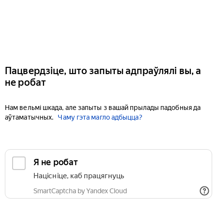
Пацвердзіце, што запыты адпраўлялі вы, а
не робат
Нам вельмі шкада, але запыты з вашай прылады падобныя да
аўтаматычных.
Чаму гэта магло адбыцца?
Я не робат
Націсніце, каб працягнуць
SmartCaptcha by Yandex Cloud