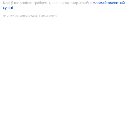
Калі ў вас узніклі праблемы, калі ласка, скарыстайце
формай зваротнай
сувязі
9175223087006922484
:
1785988920