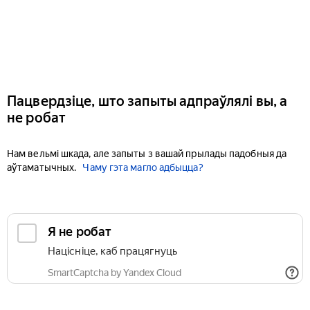
Пацвердзіце, што запыты адпраўлялі вы, а
не робат
Нам вельмі шкада, але запыты з вашай прылады падобныя да
аўтаматычных.
Чаму гэта магло адбыцца?
Я не робат
Націсніце, каб працягнуць
SmartCaptcha by Yandex Cloud