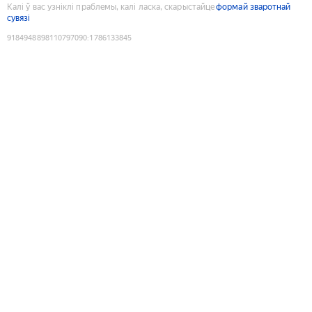
Калі ў вас узніклі праблемы, калі ласка, скарыстайце
формай зваротнай
сувязі
9184948898110797090
:
1786133845