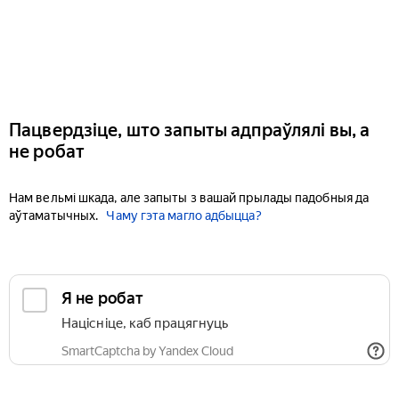
Пацвердзіце, што запыты адпраўлялі вы, а
не робат
Нам вельмі шкада, але запыты з вашай прылады падобныя да
аўтаматычных.
Чаму гэта магло адбыцца?
Я не робат
Націсніце, каб працягнуць
SmartCaptcha by Yandex Cloud