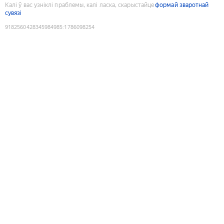
Калі ў вас узніклі праблемы, калі ласка, скарыстайце
формай зваротнай
сувязі
9182560428345984985
:
1786098254