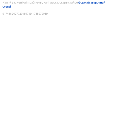
Калі ў вас узніклі праблемы, калі ласка, скарыстайце
формай зваротнай
сувязі
9174562027720189719
:
1785979069