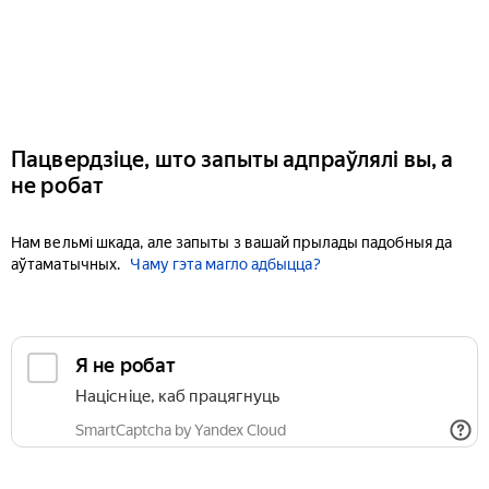
Пацвердзіце, што запыты адпраўлялі вы, а
не робат
Нам вельмі шкада, але запыты з вашай прылады падобныя да
аўтаматычных.
Чаму гэта магло адбыцца?
Я не робат
Націсніце, каб працягнуць
SmartCaptcha by Yandex Cloud