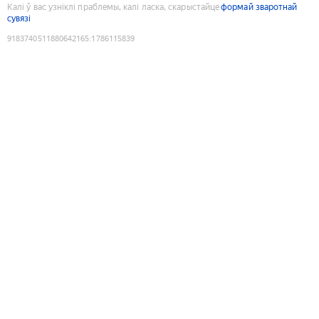
Калі ў вас узніклі праблемы, калі ласка, скарыстайце
формай зваротнай
сувязі
9183740511880642165
:
1786115839