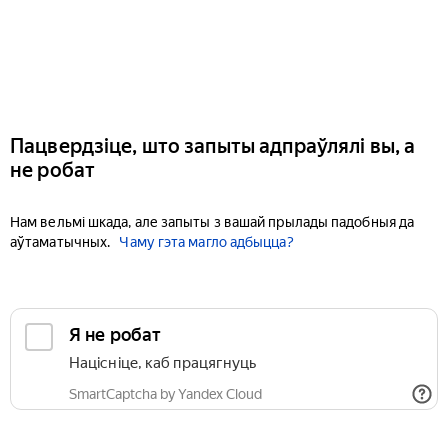
Пацвердзіце, што запыты адпраўлялі вы, а
не робат
Нам вельмі шкада, але запыты з вашай прылады падобныя да
аўтаматычных.
Чаму гэта магло адбыцца?
Я не робат
Націсніце, каб працягнуць
SmartCaptcha by Yandex Cloud