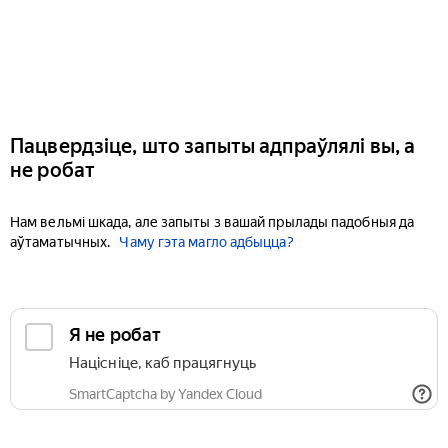
Пацвердзіце, што запыты адпраўлялі вы, а
не робат
Нам вельмі шкада, але запыты з вашай прылады падобныя да
аўтаматычных.
Чаму гэта магло адбыцца?
Я не робат
Націсніце, каб працягнуць
SmartCaptcha by Yandex Cloud