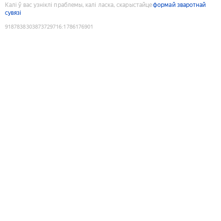
Калі ў вас узніклі праблемы, калі ласка, скарыстайце
формай зваротнай
сувязі
9187838303873729716
:
1786176901