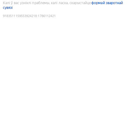
Калі ў вас узніклі праблемы, калі ласка, скарыстайце
формай зваротнай
сувязі
9183511159553924218
:
1786112421