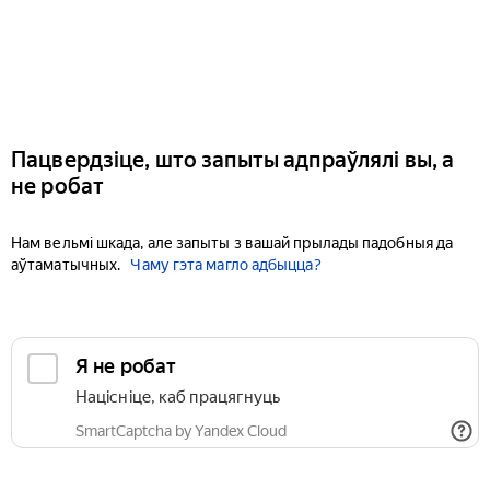
Пацвердзіце, што запыты адпраўлялі вы, а
не робат
Нам вельмі шкада, але запыты з вашай прылады падобныя да
аўтаматычных.
Чаму гэта магло адбыцца?
Я не робат
Націсніце, каб працягнуць
SmartCaptcha by Yandex Cloud