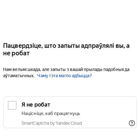
Пацвердзіце, што запыты адпраўлялі вы, а
не робат
Нам вельмі шкада, але запыты з вашай прылады падобныя да
аўтаматычных.
Чаму гэта магло адбыцца?
Я не робат
Націсніце, каб працягнуць
SmartCaptcha by Yandex Cloud