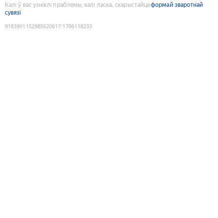
Калі ў вас узніклі праблемы, калі ласка, скарыстайце
формай зваротнай
сувязі
9183901152985620617
:
1786118233