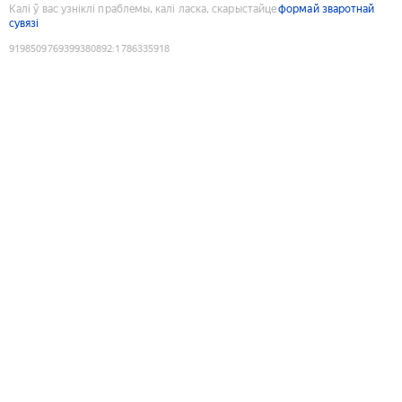
Калі ў вас узніклі праблемы, калі ласка, скарыстайце
формай зваротнай
сувязі
9198509769399380892
:
1786335918