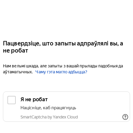
Пацвердзіце, што запыты адпраўлялі вы, а
не робат
Нам вельмі шкада, але запыты з вашай прылады падобныя да
аўтаматычных.
Чаму гэта магло адбыцца?
Я не робат
Націсніце, каб працягнуць
SmartCaptcha by Yandex Cloud