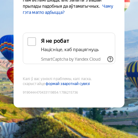
Нам вельмі шкада, але запыты з вашай
прылады падобныя да аўтаматычных.
Чаму
гэта магло адбыцца?
Я не робат
Націсніце, каб працягнуць
SmartCaptcha by Yandex Cloud
Калі ў вас узніклі праблемы, калі ласка,
скарыстайце
формай зваротнай сувязі
9190444470433119854
:
1786215736