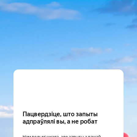
Пацвердзіце, што запыты
адпраўлялі вы, а не робат