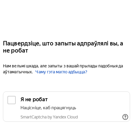
Пацвердзіце, што запыты адпраўлялі вы, а
не робат
Нам вельмі шкада, але запыты з вашай прылады падобныя да
аўтаматычных.
Чаму гэта магло адбыцца?
Я не робат
Націсніце, каб працягнуць
SmartCaptcha by Yandex Cloud