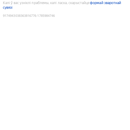
Калі ў вас узніклі праблемы, калі ласка, скарыстайце
формай зваротнай
сувязі
9174943038363816776
:
1785984746