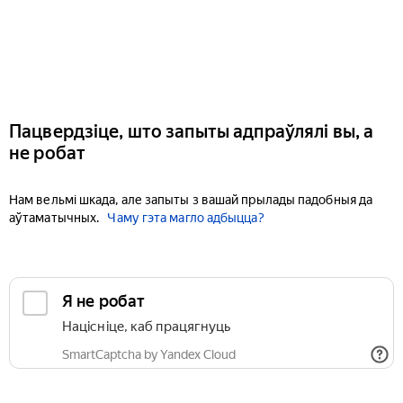
Пацвердзіце, што запыты адпраўлялі вы, а
не робат
Нам вельмі шкада, але запыты з вашай прылады падобныя да
аўтаматычных.
Чаму гэта магло адбыцца?
Я не робат
Націсніце, каб працягнуць
SmartCaptcha by Yandex Cloud