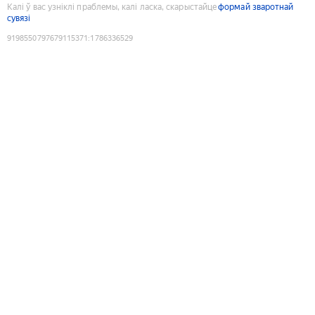
Калі ў вас узніклі праблемы, калі ласка, скарыстайце
формай зваротнай
сувязі
9198550797679115371
:
1786336529