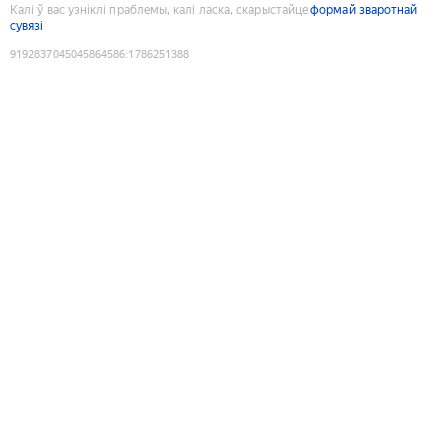
Калі ў вас узніклі праблемы, калі ласка, скарыстайце
формай зваротнай
сувязі
9192837045045864586
:
1786251388