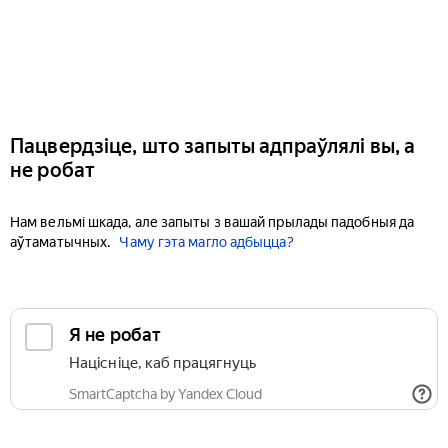
Пацвердзіце, што запыты адпраўлялі вы, а
не робат
Нам вельмі шкада, але запыты з вашай прылады падобныя да
аўтаматычных.
Чаму гэта магло адбыцца?
Я не робат
Націсніце, каб працягнуць
SmartCaptcha by Yandex Cloud