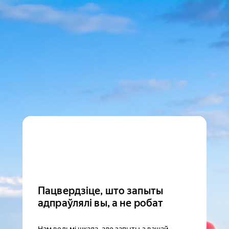
Пацвердзіце, што запыты
адпраўлялі вы, а не робат