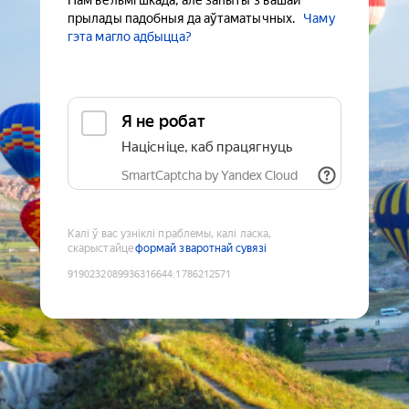
Нам вельмі шкада, але запыты з вашай
прылады падобныя да аўтаматычных.
Чаму
гэта магло адбыцца?
Я не робат
Націсніце, каб працягнуць
SmartCaptcha by Yandex Cloud
Калі ў вас узніклі праблемы, калі ласка,
скарыстайце
формай зваротнай сувязі
9190232089936316644
:
1786212571