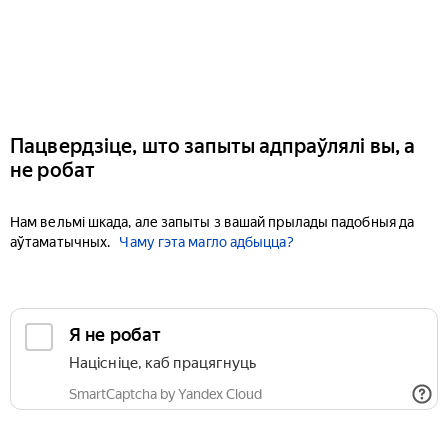
Пацвердзіце, што запыты адпраўлялі вы, а
не робат
Нам вельмі шкада, але запыты з вашай прылады падобныя да
аўтаматычных.
Чаму гэта магло адбыцца?
Я не робат
Націсніце, каб працягнуць
SmartCaptcha by Yandex Cloud