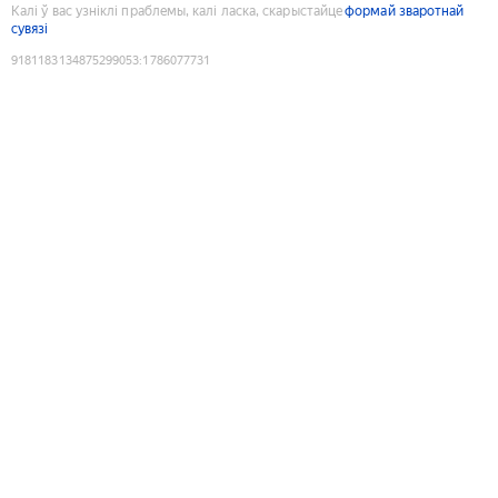
Калі ў вас узніклі праблемы, калі ласка, скарыстайце
формай зваротнай
сувязі
9181183134875299053
:
1786077731