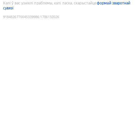
Калі ў вас узніклі праблемы, калі ласка, скарыстайце
формай зваротнай
сувязі
9184826770045339986
:
1786132026