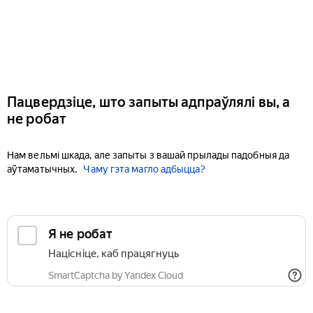
Пацвердзіце, што запыты адпраўлялі вы, а
не робат
Нам вельмі шкада, але запыты з вашай прылады падобныя да
аўтаматычных.
Чаму гэта магло адбыцца?
Я не робат
Націсніце, каб працягнуць
SmartCaptcha by Yandex Cloud