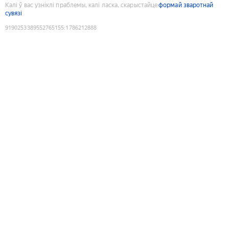
Калі ў вас узніклі праблемы, калі ласка, скарыстайце
формай зваротнай
сувязі
9190253389552765155
:
1786212888