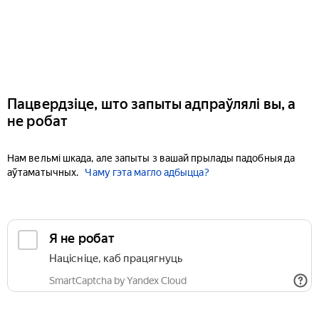
Пацвердзіце, што запыты адпраўлялі вы, а
не робат
Нам вельмі шкада, але запыты з вашай прылады падобныя да
аўтаматычных.
Чаму гэта магло адбыцца?
Я не робат
Націсніце, каб працягнуць
SmartCaptcha by Yandex Cloud