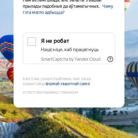
Нам вельмі шкада, але запыты з вашай
прылады падобныя да аўтаматычных.
Чаму
гэта магло адбыцца?
Я не робат
Націсніце, каб працягнуць
SmartCaptcha by Yandex Cloud
Калі ў вас узніклі праблемы, калі ласка,
скарыстайце
формай зваротнай сувязі
9179271394735608942
:
1786049244