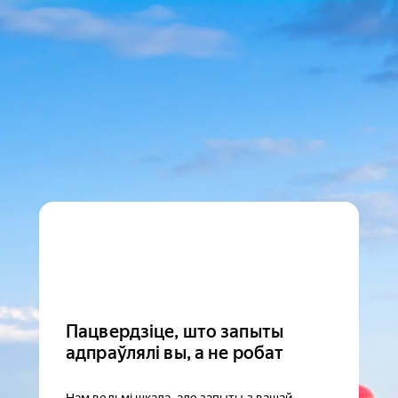
Пацвердзіце, што запыты
адпраўлялі вы, а не робат