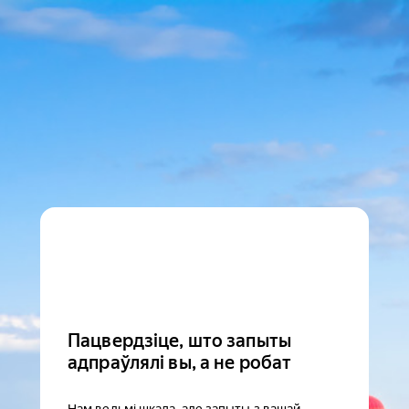
Пацвердзіце, што запыты
адпраўлялі вы, а не робат