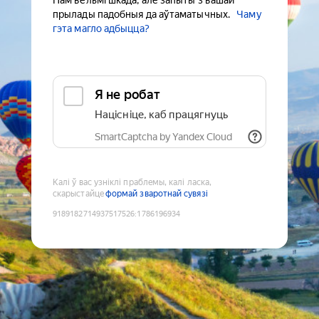
Нам вельмі шкада, але запыты з вашай
прылады падобныя да аўтаматычных.
Чаму
гэта магло адбыцца?
Я не робат
Націсніце, каб працягнуць
SmartCaptcha by Yandex Cloud
Калі ў вас узніклі праблемы, калі ласка,
скарыстайце
формай зваротнай сувязі
9189182714937517526
:
1786196934