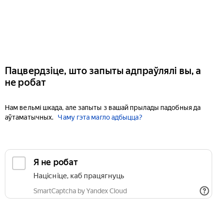
Пацвердзіце, што запыты адпраўлялі вы, а
не робат
Нам вельмі шкада, але запыты з вашай прылады падобныя да
аўтаматычных.
Чаму гэта магло адбыцца?
Я не робат
Націсніце, каб працягнуць
SmartCaptcha by Yandex Cloud