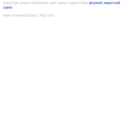
Калі ў вас узніклі праблемы, калі ласка, скарыстайце
формай зваротнай
сувязі
9194175810444728266
:
1786271337