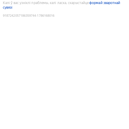
Калі ў вас узніклі праблемы, калі ласка, скарыстайце
формай зваротнай
сувязі
9187242057186359744
:
1786168016