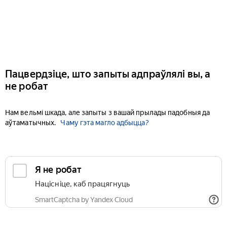
Пацвердзіце, што запыты адпраўлялі вы, а
не робат
Нам вельмі шкада, але запыты з вашай прылады падобныя да
аўтаматычных.
Чаму гэта магло адбыцца?
Я не робат
Націсніце, каб працягнуць
SmartCaptcha by Yandex Cloud