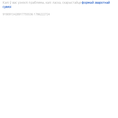
Калі ў вас узніклі праблемы, калі ласка, скарыстайце
формай зваротнай
сувязі
9190913428917755536
:
1786222724