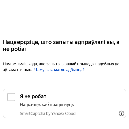
Пацвердзіце, што запыты адпраўлялі вы, а
не робат
Нам вельмі шкада, але запыты з вашай прылады падобныя да
аўтаматычных.
Чаму гэта магло адбыцца?
Я не робат
Націсніце, каб працягнуць
SmartCaptcha by Yandex Cloud