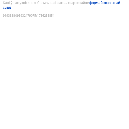
Калі ў вас узніклі праблемы, калі ласка, скарыстайце
формай зваротнай
сувязі
9193338095932479075
:
1786258854