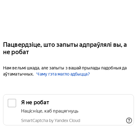
Пацвердзіце, што запыты адпраўлялі вы, а
не робат
Нам вельмі шкада, але запыты з вашай прылады падобныя да
аўтаматычных.
Чаму гэта магло адбыцца?
Я не робат
Націсніце, каб працягнуць
SmartCaptcha by Yandex Cloud