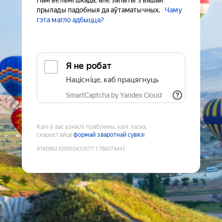
Нам вельмі шкада, але запыты з вашай
прылады падобныя да аўтаматычных.
Чаму
гэта магло адбыцца?
Я не робат
Націсніце, каб працягнуць
SmartCaptcha by Yandex Cloud
Калі ў вас узніклі праблемы, калі ласка,
скарыстайце
формай зваротнай сувязі
9180962320003433577
:
1786074441