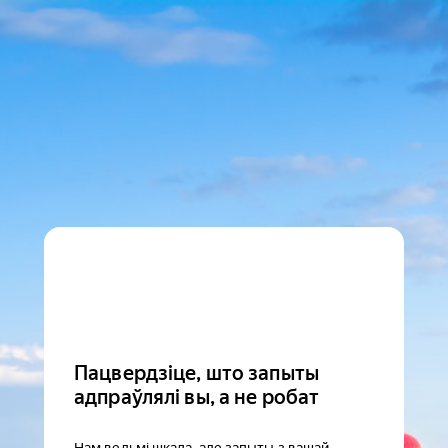
Пацвердзіце, што запыты
адпраўлялі вы, а не робат