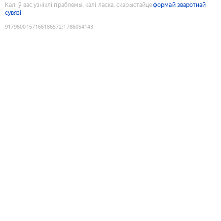
Калі ў вас узніклі праблемы, калі ласка, скарыстайце
формай зваротнай
сувязі
9179600157166186572
:
1786054143