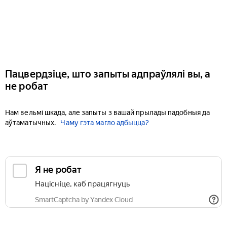
Пацвердзіце, што запыты адпраўлялі вы, а
не робат
Нам вельмі шкада, але запыты з вашай прылады падобныя да
аўтаматычных.
Чаму гэта магло адбыцца?
Я не робат
Націсніце, каб працягнуць
SmartCaptcha by Yandex Cloud