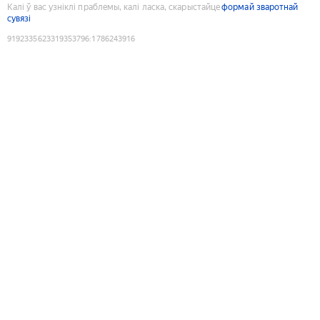
Калі ў вас узніклі праблемы, калі ласка, скарыстайце
формай зваротнай
сувязі
9192335623319353796
:
1786243916