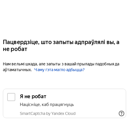
Пацвердзіце, што запыты адпраўлялі вы, а
не робат
Нам вельмі шкада, але запыты з вашай прылады падобныя да
аўтаматычных.
Чаму гэта магло адбыцца?
Я не робат
Націсніце, каб працягнуць
SmartCaptcha by Yandex Cloud