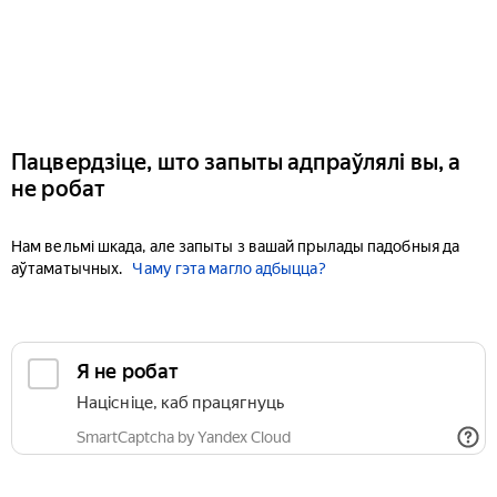
Пацвердзіце, што запыты адпраўлялі вы, а
не робат
Нам вельмі шкада, але запыты з вашай прылады падобныя да
аўтаматычных.
Чаму гэта магло адбыцца?
Я не робат
Націсніце, каб працягнуць
SmartCaptcha by Yandex Cloud