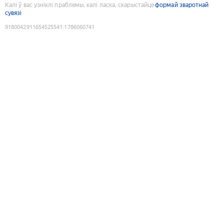
Калі ў вас узніклі праблемы, калі ласка, скарыстайце
формай зваротнай
сувязі
9180042911654525541
:
1786060741