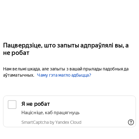
Пацвердзіце, што запыты адпраўлялі вы, а
не робат
Нам вельмі шкада, але запыты з вашай прылады падобныя да
аўтаматычных.
Чаму гэта магло адбыцца?
Я не робат
Націсніце, каб працягнуць
SmartCaptcha by Yandex Cloud