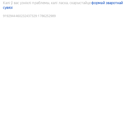
Калі ў вас узніклі праблемы, калі ласка, скарыстайце
формай зваротнай
сувязі
9192944460232437329
:
1786252989