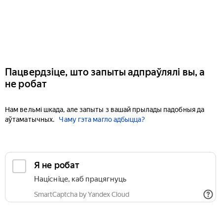
Пацвердзіце, што запыты адпраўлялі вы, а
не робат
Нам вельмі шкада, але запыты з вашай прылады падобныя да
аўтаматычных.
Чаму гэта магло адбыцца?
Я не робат
Націсніце, каб працягнуць
SmartCaptcha by Yandex Cloud