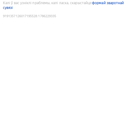
Калі ў вас узніклі праблемы, калі ласка, скарыстайце
формай зваротнай
сувязі
9191357126017195528
:
1786229335