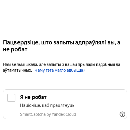
Пацвердзіце, што запыты адпраўлялі вы, а
не робат
Нам вельмі шкада, але запыты з вашай прылады падобныя да
аўтаматычных.
Чаму гэта магло адбыцца?
Я не робат
Націсніце, каб працягнуць
SmartCaptcha by Yandex Cloud