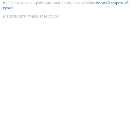
Калі ў вас узніклі праблемы, калі ласка, скарыстайце
формай зваротнай
сувязі
9187525915734474636
:
1786172246