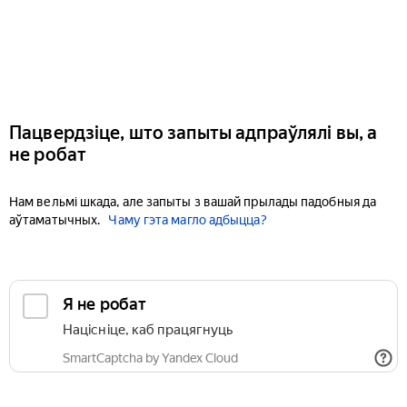
Пацвердзіце, што запыты адпраўлялі вы, а
не робат
Нам вельмі шкада, але запыты з вашай прылады падобныя да
аўтаматычных.
Чаму гэта магло адбыцца?
Я не робат
Націсніце, каб працягнуць
SmartCaptcha by Yandex Cloud