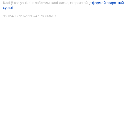
Калі ў вас узніклі праблемы, калі ласка, скарыстайце
формай зваротнай
сувязі
9180549339167919524
:
1786068287