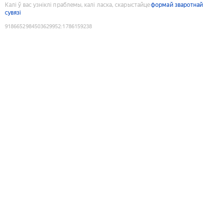
Калі ў вас узніклі праблемы, калі ласка, скарыстайце
формай зваротнай
сувязі
9186652984503629952
:
1786159238