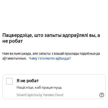
Пацвердзіце, што запыты адпраўлялі вы, а
не робат
Нам вельмі шкада, але запыты з вашай прылады падобныя да
аўтаматычных.
Чаму гэта магло адбыцца?
Я не робат
Націсніце, каб працягнуць
SmartCaptcha by Yandex Cloud