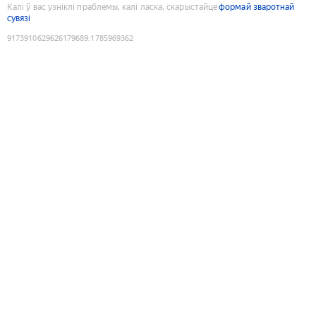
Калі ў вас узніклі праблемы, калі ласка, скарыстайце
формай зваротнай
сувязі
9173910629626179689
:
1785969362