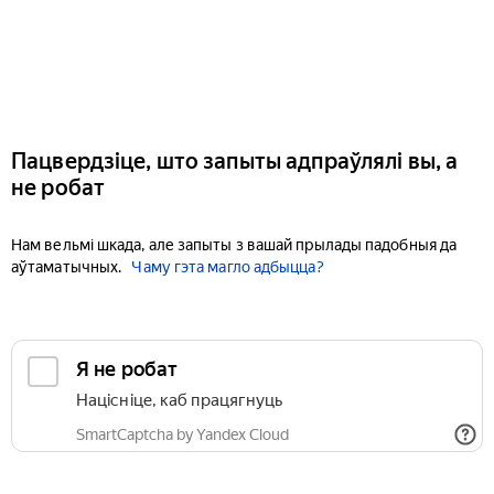
Пацвердзіце, што запыты адпраўлялі вы, а
не робат
Нам вельмі шкада, але запыты з вашай прылады падобныя да
аўтаматычных.
Чаму гэта магло адбыцца?
Я не робат
Націсніце, каб працягнуць
SmartCaptcha by Yandex Cloud