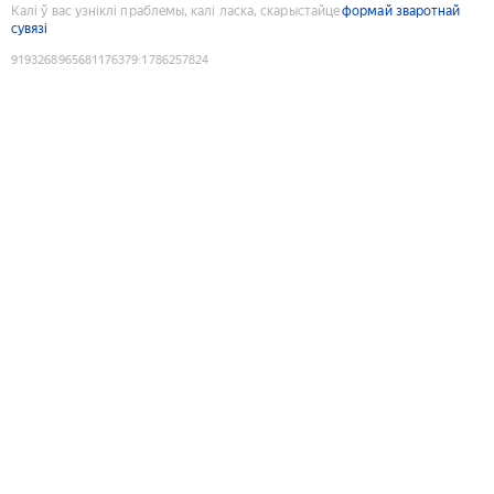
Калі ў вас узніклі праблемы, калі ласка, скарыстайце
формай зваротнай
сувязі
9193268965681176379
:
1786257824