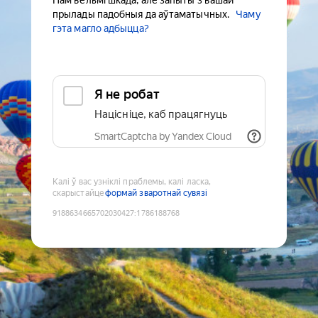
Нам вельмі шкада, але запыты з вашай
прылады падобныя да аўтаматычных.
Чаму
гэта магло адбыцца?
Я не робат
Націсніце, каб працягнуць
SmartCaptcha by Yandex Cloud
Калі ў вас узніклі праблемы, калі ласка,
скарыстайце
формай зваротнай сувязі
9188634665702030427
:
1786188768