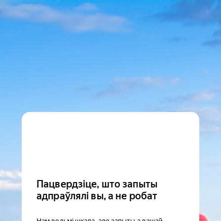
Пацвердзіце, што запыты
адпраўлялі вы, а не робат