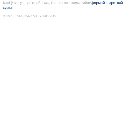
Калі ў вас узніклі праблемы, калі ласка, скарыстайце
формай зваротнай
сувязі
9179713696507560593
:
1786055835