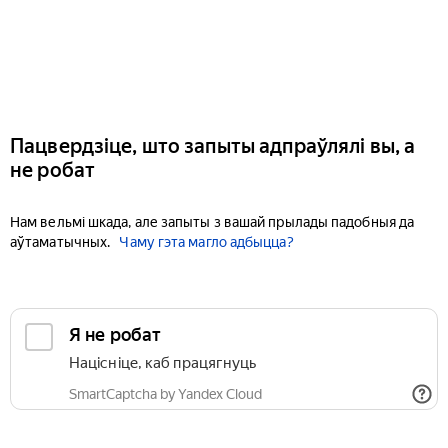
Пацвердзіце, што запыты адпраўлялі вы, а
не робат
Нам вельмі шкада, але запыты з вашай прылады падобныя да
аўтаматычных.
Чаму гэта магло адбыцца?
Я не робат
Націсніце, каб працягнуць
SmartCaptcha by Yandex Cloud