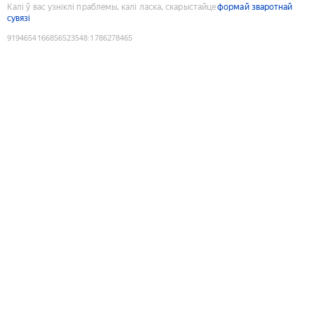
Калі ў вас узніклі праблемы, калі ласка, скарыстайце
формай зваротнай
сувязі
9194654166856523548
:
1786278465