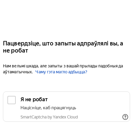
Пацвердзіце, што запыты адпраўлялі вы, а
не робат
Нам вельмі шкада, але запыты з вашай прылады падобныя да
аўтаматычных.
Чаму гэта магло адбыцца?
Я не робат
Націсніце, каб працягнуць
SmartCaptcha by Yandex Cloud