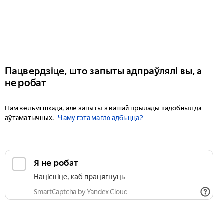
Пацвердзіце, што запыты адпраўлялі вы, а
не робат
Нам вельмі шкада, але запыты з вашай прылады падобныя да
аўтаматычных.
Чаму гэта магло адбыцца?
Я не робат
Націсніце, каб працягнуць
SmartCaptcha by Yandex Cloud