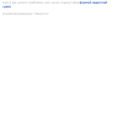
Калі ў вас узніклі праблемы, калі ласка, скарыстайце
формай зваротнай
сувязі
9192955063365856363
:
1786253147